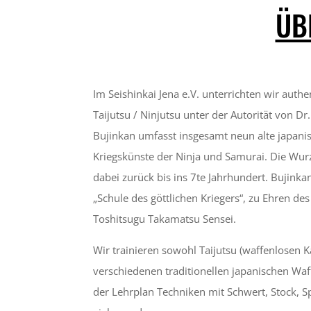
ÜB
Im Seishinkai Jena e.V. unterrichten wir auth
Taijutsu / Ninjutsu unter der Autorität von D
Bujinkan umfasst insgesamt neun alte japan
Kriegskünste der Ninja und Samurai. Die Wur
dabei zurück bis ins 7te Jahrhundert. Bujinka
„Schule des göttlichen Kriegers“, zu Ehren d
Toshitsugu Takamatsu Sensei.
Wir trainieren sowohl Taijutsu (waffenlosen 
verschiedenen traditionellen japanischen Wa
der Lehrplan Techniken mit Schwert, Stock, Spe