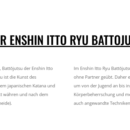
R ENSHIN ITTO RYU BATTOJ
t,
Battōjutsu der Enshin Itto
Im Enshin Itto Ryu
Battōjuts
ist die Kunst des
ohne Partner geübt. Daher 
 dem japanischen Katana und
um von der Jugend an bis in
rekt währen und nach dem
Körperbeherrschung und men
heide).
auch angewandte Techniken 