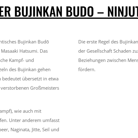
ER BUJINKAN BUDO – NINJU
entisches Bujinkan Budō
Die erste Regel des Bujinka
r. Masaaki Hatsumi. Das
der Gesellschaft Schaden zu
ische Kampf- und
Beziehungen zwischen Mens
zeln des Bujinkan gehen
fördern.
n bedeutet übersetzt in etwa
es verstorbenen Großmeisters
Kampf), wie auch mit
ffen. Unter anderem umfasst
er, Naginata, Jitte, Seil und